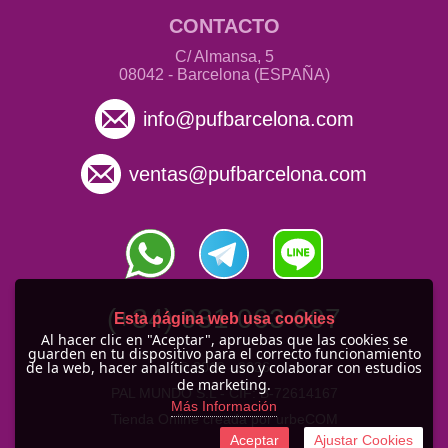
CONTACTO
C/ Almansa, 5
08042 - Barcelona (ESPAÑA)
info@pufbarcelona.com
ventas@pufbarcelona.com
(+34) 931 063 607
Esta página web usa cookies
Al hacer clic en "Aceptar", apruebas que las cookies se
guarden en tu dispositivo para el correcto funcionamiento
de la web, hacer analíticas de uso y colaborar con estudios
© 2010 -
2026
de marketing.
PAL MUNDO S.L - CIF: B-72614167
Más Información
Tienda Online creada por urbeCOM
Aceptar
Ajustar Cookies