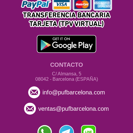
CONTACTO
C/ Almansa, 5
08042 - Barcelona (ESPAÑA)
info@pufbarcelona.com
ventas@pufbarcelona.com