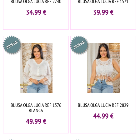
BLUSA OLGA LUCIA REF 2740
BLUSA OLGA LUCIA REF 1571
34.99
€
39.99
€
BLUSA OLGA LUCIA REF 1576
BLUSA OLGA LUCIA REF 2829
BLANCA
44.99
€
49.99
€