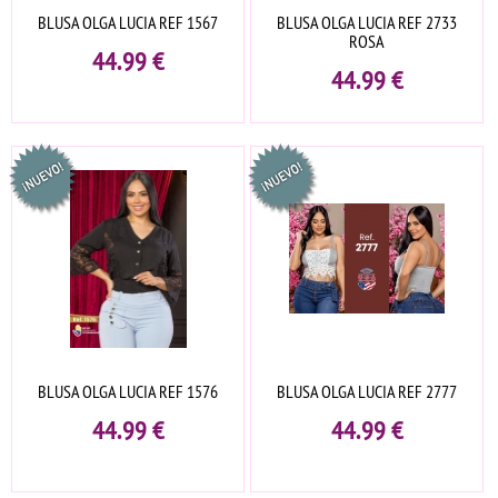
BLUSA OLGA LUCIA REF 1567
BLUSA OLGA LUCIA REF 2733
ROSA
44.99
€
44.99
€
BLUSA OLGA LUCIA REF 1576
BLUSA OLGA LUCIA REF 2777
44.99
€
44.99
€