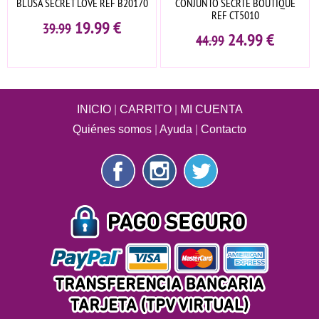
BLUSA SECRET LOVE REF B20170
CONJUNTO SECRTE BOUTIQUE
REF CT5010
19.99
€
39.99
24.99
€
44.99
INICIO
|
CARRITO
|
MI CUENTA
Quiénes somos
|
Ayuda
|
Contacto