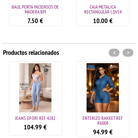
BAUL PORTA INCIENSOS DE
CAJA METALICA
MADERA BPI
RECTANGULAR LDV14
7.50
€
10.00
€
Productos relacionados
<
>
JEANS OFORI REF 4282
ENTERIZO RAKKET REF
R6008
104.99
€
94.99
€