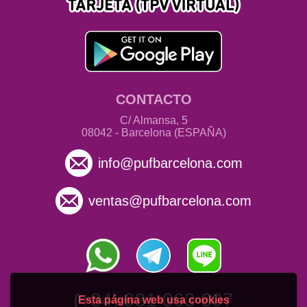
CONTACTO
C/ Almansa, 5
08042 - Barcelona (ESPAÑA)
info@pufbarcelona.com
ventas@pufbarcelona.com
(+34) 931 063 607
Esta página web usa cookies