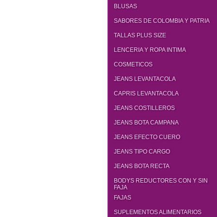
BLUSAS
SABORES DE COLOMBIA Y PATRIA
TALLAS PLUS SIZE
LENCERIA Y ROPA INTIMA
COSMETICOS
JEANS LEVANTACOLA
CAPRIS LEVANTACOLA
JEANS COSTILLEROS
JEANS BOTA CAMPANA
JEANS EFECTO CUERO
JEANS TIPO CARGO
JEANS BOTA RECTA
BODYS REDUCTORES CON Y SIN
FAJA
FAJAS
SUPLEMENTOS ALIMENTARIOS