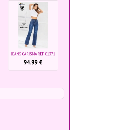
JEANS CARISMA REF C1371
ENTERIZO LARGO
AMERICANO REF IB1207V
94.99
€
94.99
€