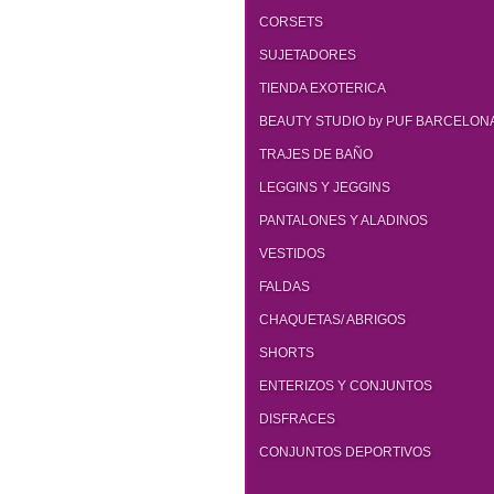
CORSETS
SUJETADORES
TIENDA EXOTERICA
BEAUTY STUDIO by PUF BARCELON
TRAJES DE BAÑO
LEGGINS Y JEGGINS
PANTALONES Y ALADINOS
VESTIDOS
FALDAS
BRUJA REGAN BR17
CHAQUETAS/ ABRIGOS
43.00
€
SHORTS
ENTERIZOS Y CONJUNTOS
DISFRACES
CONJUNTOS DEPORTIVOS