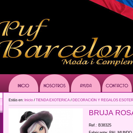
Estás en:
Inicio
/
TIENDA EXOTERICA
/
DECORACIÓN Y REGALOS ESOTE
BRUJA ROSA
Ref.: B38325
Fabricante: PAL MUNDO