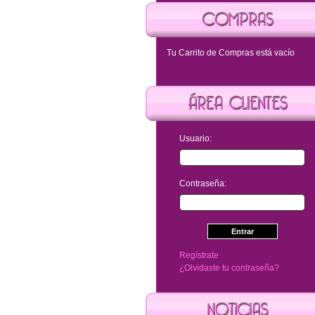
Tu Carrito de Compras está vacío
FALDA SHORT TRUCCOS RE
Usuario:
T17091090
89.99
€
Contraseña:
Regístrate
¿Olvidaste tu contraseña?