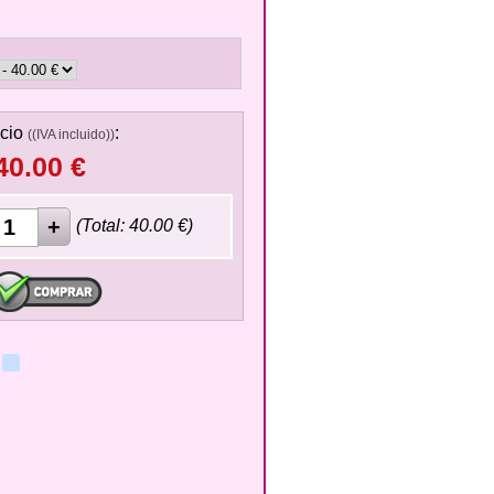
cio
:
((IVA incluido))
40.00
€
(Total:
40.00
€)
ok
ter
WhatsApp
blogger_post