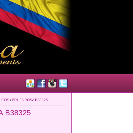
RICOS
/
BRUJA ROSA B38325
 B38325