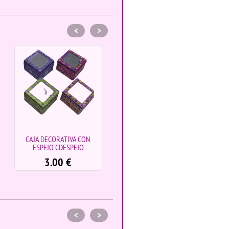
<
>
CAJA DECORATIVA CON
PORTA INCIENSO DE
ESPEJO CDESPEJO
MADERA DECORADO PIDMD
3.00
€
3.50
€
<
>