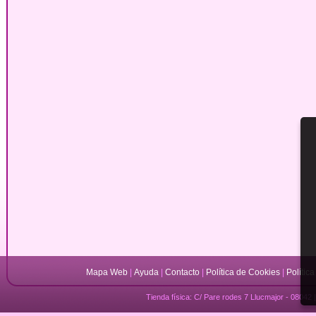
Mapa Web
|
Ayuda
|
Contacto
|
Política de Cookies
|
Polític
Tienda física: C/ Pare rodes 7 Llucmajor - 08042 