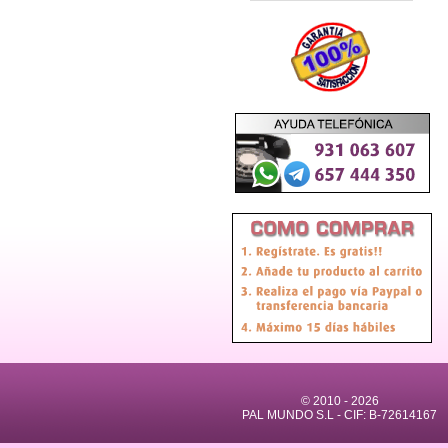
© 2010 -
2026
PAL MUNDO S.L - CIF: B-72614167